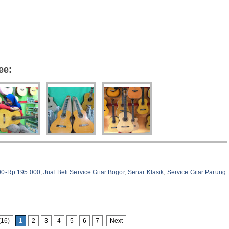
 Service Gitar Bantarjati Bogor | Jual Beli Service Gitar Tanah Baru Bogor | Jual Beli Service Gitar
 | Jual Beli Service Gitar Ciparigi Bogor | Jual Beli Service Gitar Kedunghalang Bogor | Jual
vice Gitar Kebon Pedes Bogor | Jual Beli Service Gitar Kedung Badak Bogor | Jual Beli Service
dung Waringin Bogor | Jual Beli Service Gitar Sukadamai Bogor | Jual Beli Service Gitar
or | Jual Beli Service Gitar Kencana Bogor | Jual Beli Service Gitar Mekarwangi Bogor | Jual
ee:
00-Rp.195.000
,
Jual Beli Service Gitar Bogor
,
Senar Klasik
,
Service Gitar Parung
(16)
1
2
3
4
5
6
7
Next