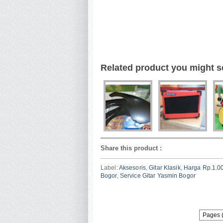
Jual Beli Service Gitar Tegal Gundil Bogor | Jual Beli
Cimahpar Bogor | Jual Beli Service Gitar Ciluar Bogor
Beli Service Gitar Tanah Sareal Bogor | Jual Beli Ser
Gitar Kedung Jaya Bogor | Jual Beli Service Gitar Ke
Sukaresmi Bogor | Jual Beli Service Gitar Cibadak Bog
Beli Service Gitar Kayumanis Bogor |
Related product you might s
Share this product
:
Label:
Aksesoris
,
Gitar Klasik
,
Harga Rp.1.0
Bogor
,
Service Gitar Yasmin Bogor
Pages 