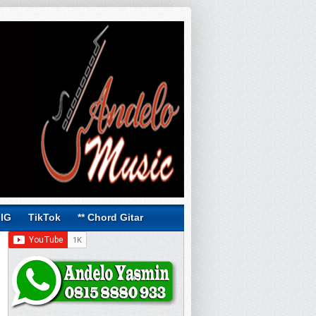
IG
TikTok
** Chord Gitar