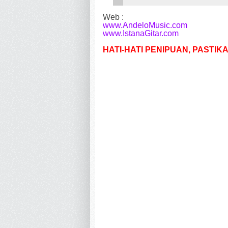
Web :
www.AndeloMusic.com
www.IstanaGitar.com
HATI-HATI PENIPUAN, PASTI
Jual Beli Service Gitar Menteng Bogor | Jual Beli Serv
Timur Bogor | Jual Beli Service Gitar Bogor | Jual Be
Semplak Bogor | Jual Beli Service Gitar Bubulak Bogor
Jual Beli Service Gitar Margajaya Bogor | Jual Beli Se
Gunung Batu Bogor | Jual Beli Service Gitar Pasir Mul
Jual Beli Service Gitar Cibinong Bogor| Bogor | Jual 
Gitar Empang Bogor | Jual Beli Service Gitar Batutuli
Jual Beli Service Gitar Pakuan Bogor | Jual Beli Serv
Ranggamekar Bogor | Jual Beli Service Gitar Genteng B
Beli Service Gitar Kertamaya Bogor | Jual Beli Servic
Pabaton Bogor | Jual Beli Service Gitar Paledang Bogo
Service Gitar Ciwaringin Bogor | Jual Beli Service Gi
Babakan Pasar Bogor | Jual Beli Service Gitar Babaka
Jual Beli Service Gitar Tajur Bogor | Jual Beli Servic
Katulampa Bogor | Jual Beli Service Gitar Sindangrasa