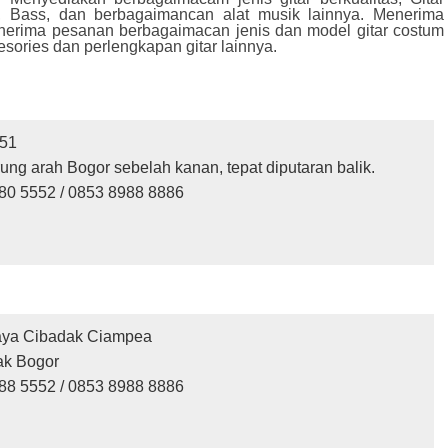
rik, Bass, dan berbagaimancan alat musik lainnya. Menerima
 menerima pesanan berbagaimacan jenis dan model gitar costum
esories dan perlengkapan gitar lainnya.
.51
ng arah Bogor sebelah kanan, tepat diputaran balik.
80 5552 /
0853 8988 8886
Raya Cibadak Ciampea
ak Bogor
88 5552 /
0853 8988 8886