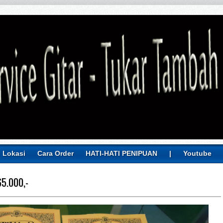
Lokasi
Cara Order
HATI-HATI PENIPUAN
|
Youtube
65.000,-